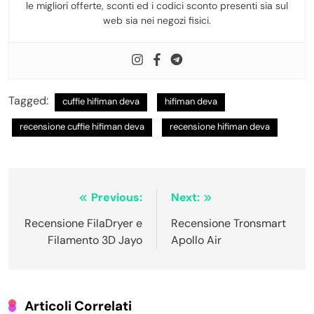
le migliori offerte, sconti ed i codici sconto presenti sia sul
web sia nei negozi fisici.
Tagged:
cuffie hifiman deva
hifiman deva
recensione cuffie hifiman deva
recensione hifiman deva
Navigazione
Previous:
Next:
articoli
Recensione FilaDryer e
Recensione Tronsmart
Filamento 3D Jayo
Apollo Air
Articoli Correlati