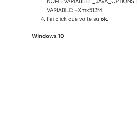
NOME VARIABILE: _JAVA_OPTIONS i
VARIABILE: -Xmx512M
Fai click due volte su
ok
.
Windows 10