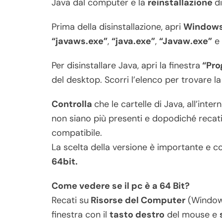
Java dal computer e la
reinstallazione
d
Prima della disinstallazione, apri
Windows
“javaws.exe”
,
“java.exe”
,
“Javaw.exe”
e 
Per disinstallare Java, apri la finestra
“Pro
del desktop. Scorri l’elenco per trovare la 
Controlla
che le cartelle di Java, all’inter
non siano più presenti e dopodiché recat
compatibile.
La scelta della versione è importante e 
64bit.
Come vedere se il pc è a 64 Bit?
Recati su
Risorse del Computer
(Window
finestra con il
tasto destro
del mouse e