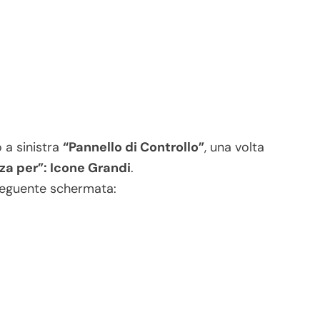
o a sinistra
“Pannello di Controllo”
, una volta
zza per”: Icone Grandi
.
 seguente schermata: