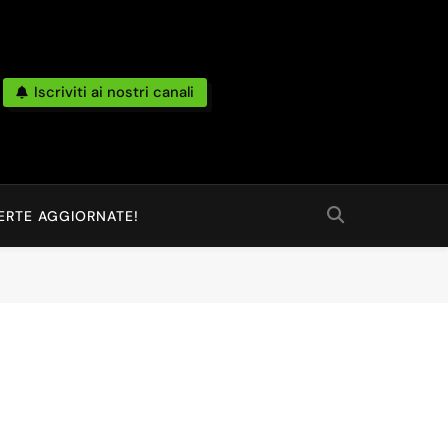
Iscriviti ai nostri canali
po Reale Da Amazon, Unieuro, Ebay, Mediaworld E Non Solo… Anche
 Ed Altro Ancora.
ERTE AGGIORNATE!