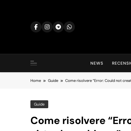
Skip
to
content
NEWS
RECENSI
Home
Guide
Come risolvere “Error: Could not creat
Guide
Come risolvere “Erro