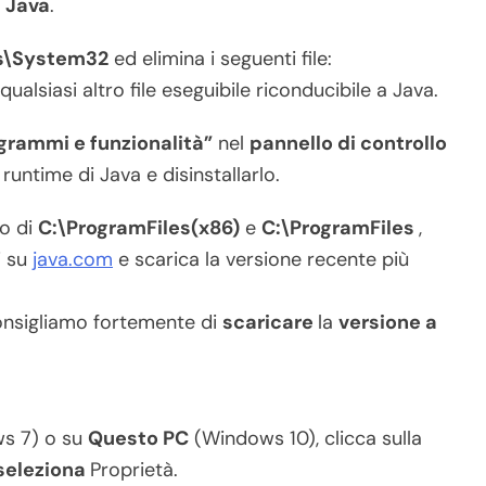
i
Java
.
\System32
ed elimina i seguenti file:
qualsiasi altro file eseguibile riconducibile a Java.
grammi e funzionalità”
nel
pannello di controllo
runtime di Java e disinstallarlo.
no di
C:\ProgramFiles(x86)
e
C:\ProgramFiles
,
i su
java.com
e scarica la versione recente più
consigliamo fortemente di
scaricare
la
versione a
s 7) o su
Questo PC
(Windows 10), clicca sulla
seleziona
Proprietà.