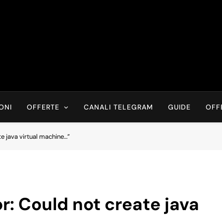
Risparmia Online
Offerte, Sconti, Codici Sconto, Errori Di Prezzo Sempre In Tem
Recensioni, News
ONI
OFFERTE
CANALI TELEGRAM
GUIDE
OFF
e java virtual machine…”
r: Could not create java