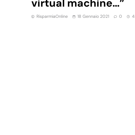
virtual machine…”
RisparmiaOnline
18 Gennaio 2021
0
4