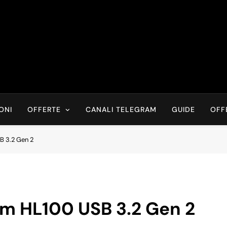
Risparmia Online
Offerte, Sconti, Codici Sconto, Errori Di Prezzo Sempre In Tem
Recensioni, News
ONI
OFFERTE
CANALI TELEGRAM
GUIDE
OFF
 3.2 Gen 2
m HL100 USB 3.2 Gen 2