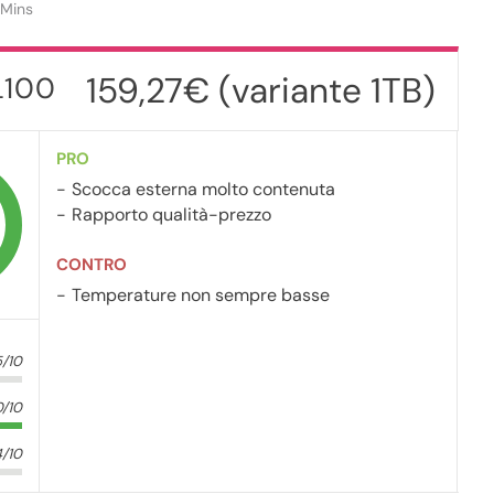
 Mins
159,27€ (variante 1TB)
L100
PRO
Scocca esterna molto contenuta
Rapporto qualità-prezzo
CONTRO
Temperature non sempre basse
5/10
0/10
4/10