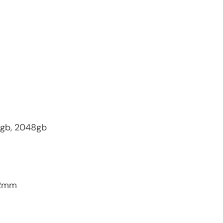
4gb, 2048gb
.2mm