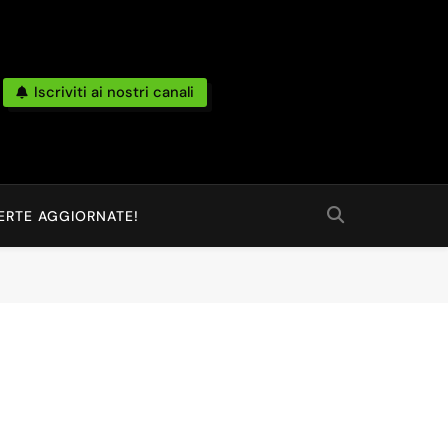
Iscriviti ai nostri canali
po Reale Da Amazon, Unieuro, Ebay, Mediaworld E Non Solo… Anche
 Ed Altro Ancora.
ERTE AGGIORNATE!