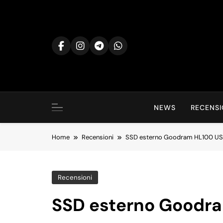
Skip
to
content
NEWS
RECENSI
Home
Recensioni
SSD esterno Goodram HL100 USB
Recensioni
SSD esterno Goodra