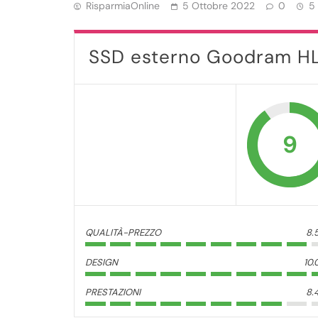
RisparmiaOnline
5 Ottobre 2022
0
5
SSD esterno Goodram H
9
QUALITÀ-PREZZO
8.
DESIGN
10.
PRESTAZIONI
8.