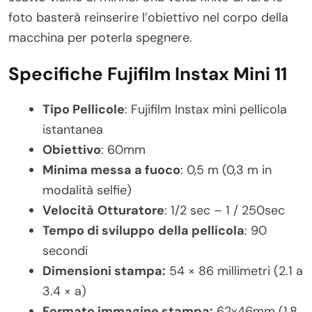
foto basterà reinserire l’obiettivo nel corpo della
macchina per poterla spegnere.
Specifiche Fujifilm Instax Mini 11
Tipo Pellicole
: Fujifilm Instax mini pellicola
istantanea
Obiettivo
: 60mm
Minima messa a fuoco
: 0,5 m (0,3 m in
modalità selfie)
Velocità
Otturatore
: 1/2 sec – 1 / 250sec
Tempo
di sviluppo
della pellicola
: 90
secondi
Dimensioni stampa:
54 × 86 millimetri (2.1 a
3.4 × a)
Formato immagine stampa:
62x46mm (1,8