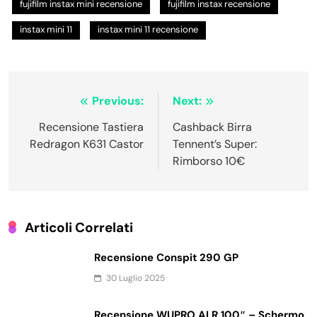
fujifilm instax mini recensione
fujifilm instax recensione
instax mini 11
instax mini 11 recensione
Navigazione
Previous:
Next:
articoli
Recensione Tastiera
Cashback Birra
Redragon K631 Castor
Tennent’s Super:
Rimborso 10€
Articoli Correlati
Recensione Conspit 290 GP
30 Luglio 2025
Recensione WUPRO ALR 100″ – Schermo