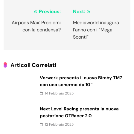
Navigazione
Previous:
Next:
articoli
Airpods Max: Problemi
Mediaworld inaugura
con la condensa?
l’anno con i “Mega
Sconti”
Articoli Correlati
Vorwerk presenta il nuovo Bimby TM7
con uno schermo da 10″
14 Febbraio 2025
Next Level Racing presenta la nuova
postazione GTRacer 2.0
12 Febbraio 2025