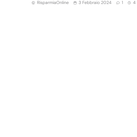
RisparmiaOnline
3 Febbraio 2024
1
4