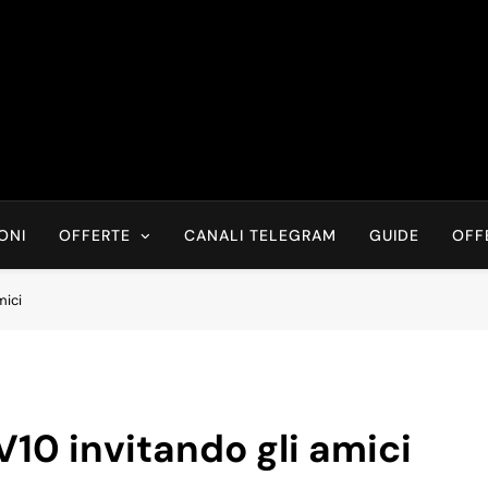
Risparmia Online
Offerte, Sconti, Codici Sconto, Errori Di Prezzo Sempre In Tem
Recensioni, News
ONI
OFFERTE
CANALI TELEGRAM
GUIDE
OFF
mici
 V10 invitando gli amici