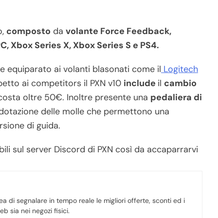
o,
composto
da
volante Force Feedback,
C, Xbox Series X, Xbox Series S e PS4.
 equiparato ai volanti blasonati come il
Logitech
etto ai competitors il PXN v10
include
il
cambio
costa oltre 50€. Inoltre presente una
pedaliera di
n dotazione delle molle che permettono una
sione di guida.
bili sul server Discord di PXN così da accaparrarvi
a di segnalare in tempo reale le migliori offerte, sconti ed i
b sia nei negozi fisici.