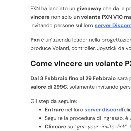
PXN ha lanciato un
giveaway
che da la po
vincere
non solo
un volante PXN V10 ma
invitando persone sul loro
server Discor
Pxn
è un’azienda leader nella progettazion
produce Volanti, controller, Joystick da vo
Come vincere un volante P
Dal 3 Febbraio fino al 29 Febbraio
sarà p
valore di 299€
, solamente invitando pers
Gli step da seguire:
Entrare
nel loro
server discord
(cl
Seguire la procedura di ingresso, è
Cliccare
su “
get-your-invite-link
“.