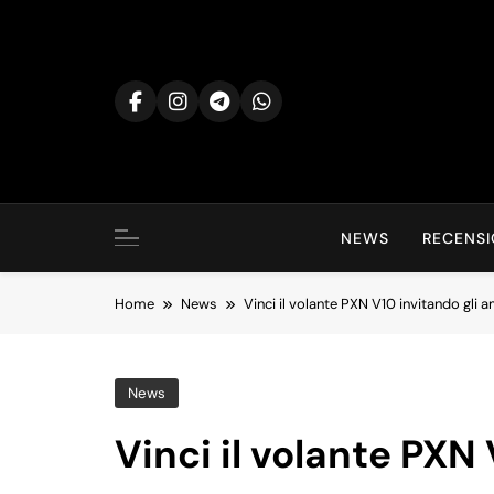
Skip
to
content
NEWS
RECENSI
Home
News
Vinci il volante PXN V10 invitando gli a
News
Vinci il volante PXN