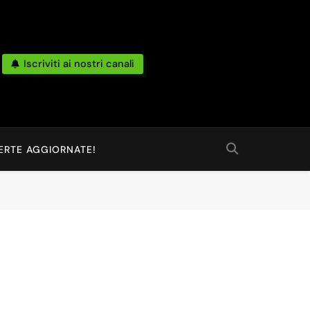
Iscriviti ai nostri canali
po Reale Da Amazon, Unieuro, Ebay, Mediaworld E Non Solo… Anche
 Ed Altro Ancora.
ERTE AGGIORNATE!