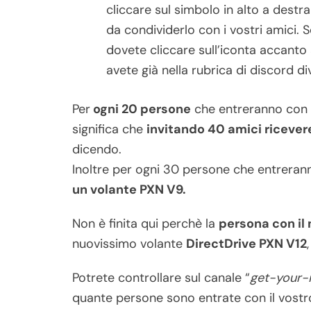
cliccare sul simbolo in alto a destra
da condividerlo con i vostri amici. S
dovete cliccare sull’iconta accanto a
avete già nella rubrica di discord di
Per
ogni 20 persone
che entreranno con i
significa che
invitando 40 amici ricevere
dicendo.
Inoltre per ogni 30 persone che entrerann
un volante PXN V9.
Non è finita qui perchè la
persona con il 
nuovissimo volante
DirectDrive PXN V12
Potrete controllare sul canale “
get-your-i
quante persone sono entrate con il vostro