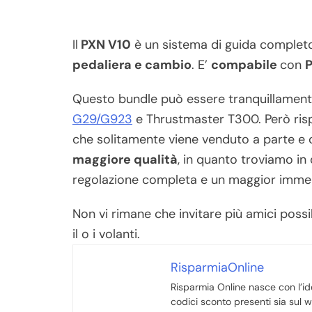
Il
PXN V10
è un sistema di guida complet
pedaliera e cambio
. E’
compabile
con
P
Questo bundle può essere tranquillamente
G29/G923
e Thrustmaster T300. Però risp
che solitamente viene venduto a parte e 
maggiore qualità
, in quanto troviamo i
regolazione completa e un maggior immer
Non vi rimane che invitare più amici possi
il o i volanti.
RisparmiaOnline
Risparmia Online nasce con l’ide
codici sconto presenti sia sul we