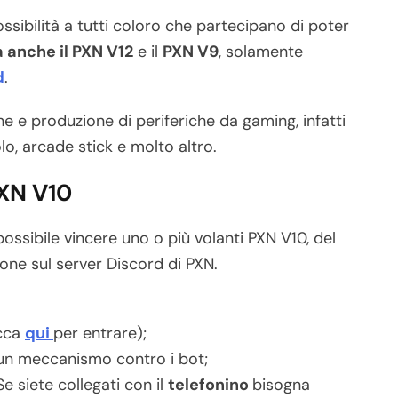
ssibilità a tutti coloro che partecipano di poter
 anche il PXN V12
e il
PXN V9
, solamente
d
.
e e produzione di periferiche da gaming, infatti
lo, arcade stick e molto altro.
XN V10
ossibile vincere uno o più volanti PXN V10, del
one sul server Discord di PXN.
icca
qui
per entrare);
 un meccanismo contro i bot;
 Se siete collegati con il
telefonino
bisogna