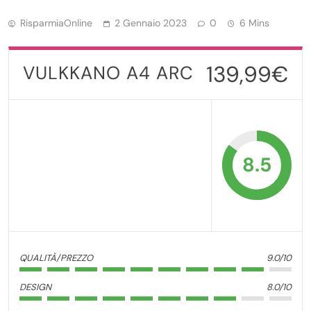
RisparmiaOnline
2 Gennaio 2023
0
6 Mins
139,99€
VULKKANO A4 ARC
8.5
QUALITÀ/PREZZO
9.0/10
DESIGN
8.0/10