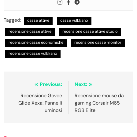
Tagged:
casse attive
casse vulkkano
recensione casse attive
recensione casse attive studio
recensione casse economiche
recensione casse monitor
recensione casse vulkkano
Navigazione
Previous:
Next:
articoli
Recensione Govee
Recensione mouse da
Glide Xexa: Pannelli
gaming Corsair M65
luminosi
RGB Elite