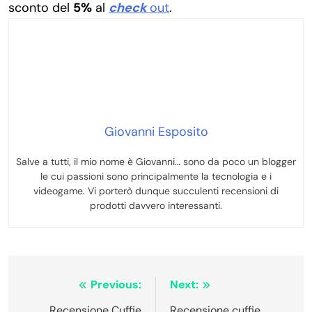
sconto del
5%
al
check
out
.
Giovanni Esposito
Salve a tutti, il mio nome è Giovanni… sono da poco un blogger
le cui passioni sono principalmente la tecnologia e i
videogame. Vi porterò dunque succulenti recensioni di
prodotti davvero interessanti.
Navigazione
Previous:
Next:
Recensione Cuffie
Recensione cuffie