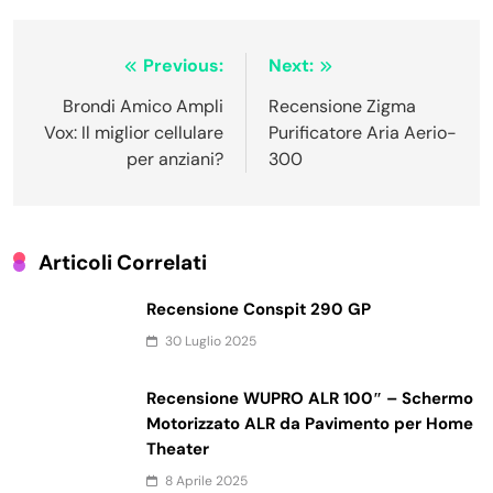
Navigazione
Previous:
Next:
articoli
Brondi Amico Ampli
Recensione Zigma
Vox: Il miglior cellulare
Purificatore Aria Aerio-
per anziani?
300
Articoli Correlati
Recensione Conspit 290 GP
30 Luglio 2025
Recensione WUPRO ALR 100″ – Schermo
Motorizzato ALR da Pavimento per Home
Theater
8 Aprile 2025