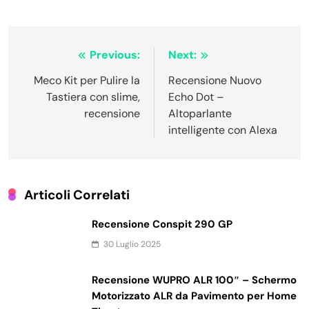
Navigazione
Previous:
Next:
articoli
Meco Kit per Pulire la
Recensione Nuovo
Tastiera con slime,
Echo Dot –
recensione
Altoparlante
intelligente con Alexa
Articoli Correlati
Recensione Conspit 290 GP
30 Luglio 2025
Recensione WUPRO ALR 100″ – Schermo
Motorizzato ALR da Pavimento per Home