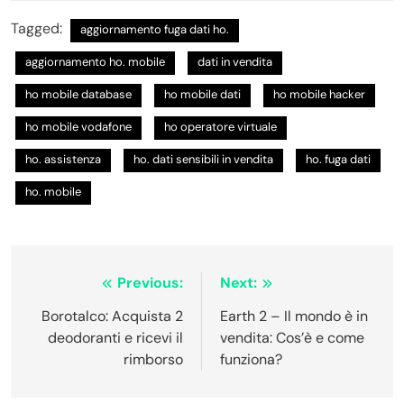
Tagged:
aggiornamento fuga dati ho.
aggiornamento ho. mobile
dati in vendita
ho mobile database
ho mobile dati
ho mobile hacker
ho mobile vodafone
ho operatore virtuale
ho. assistenza
ho. dati sensibili in vendita
ho. fuga dati
ho. mobile
Navigazione
Previous:
Next:
articoli
Borotalco: Acquista 2
Earth 2 – Il mondo è in
deodoranti e ricevi il
vendita: Cos’è e come
rimborso
funziona?