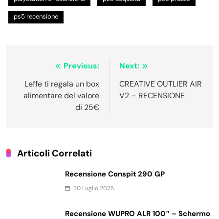
ps5 recensione
Navigazione
Previous:
Next:
articoli
Leffe ti regala un box
CREATIVE OUTLIER AIR
alimentare del valore
V2 – RECENSIONE
di 25€
Articoli Correlati
Recensione Conspit 290 GP
30 Luglio 2025
Recensione WUPRO ALR 100″ – Schermo