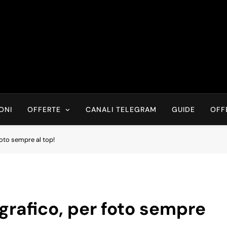
Risparmia Online
Offerte, Sconti, Codici Sconto, Errori Di Prezzo Sempre In Tem
Recensioni, News
ONI
OFFERTE
CANALI TELEGRAM
GUIDE
OFF
foto sempre al top!
grafico, per foto sempre