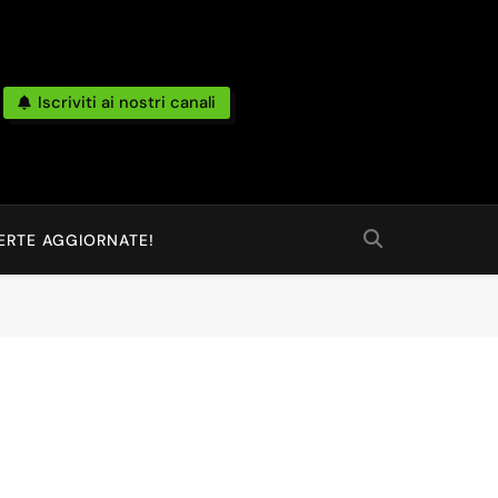
Iscriviti ai nostri canali
po Reale Da Amazon, Unieuro, Ebay, Mediaworld E Non Solo… Anche
 Ed Altro Ancora.
ERTE AGGIORNATE!