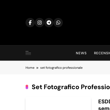
Skip
to
content
NEWS
RECENSI
Home
set fotografico professionale
Set Fotografico Professi
ESDD
semp