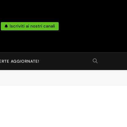
Iscriviti ai nostri canali
po Reale Da Amazon, Unieuro, Ebay, Mediaworld E Non Solo… Anche
 Ed Altro Ancora.
ERTE AGGIORNATE!