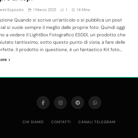
anni Esposito
1 Marzo 2021
1
14 Mins
uzione Quando si scrive un’articolo o si pubblica un post
ial si vuole sempre il meglio dalle proprie foto. Quindi oggi
o a vedere il LightBox Fotografico ESDDI, un prodotto che
iutato tantissimo, sotto questo punto di vista, a fare delle
rfette. Il prodotto in questione, è un fantastico Kit foto…
ore
CHI SIAMO
CONTATTI
CANALI TELEGRAM