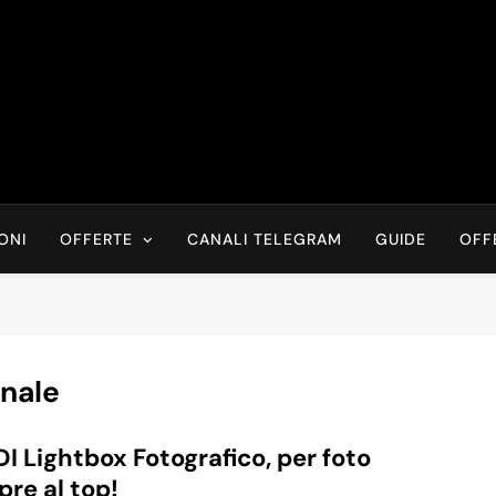
Risparmia Online
Offerte, Sconti, Codici Sconto, Errori Di Prezzo Sempre In Tem
Recensioni, News
ONI
OFFERTE
CANALI TELEGRAM
GUIDE
OFF
onale
I Lightbox Fotografico, per foto
re al top!