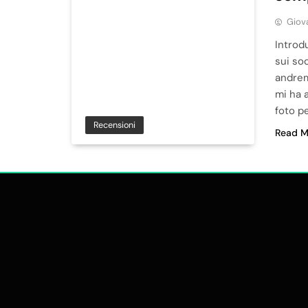
Giov
Introd
sui soc
andrem
mi ha a
foto pe
Recensioni
Read M