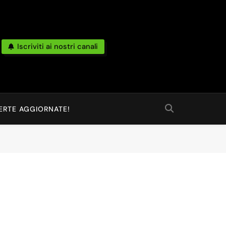
Iscriviti ai nostri canali
po Reale Da Amazon, Unieuro, Ebay, Mediaworld E Non Solo… Anche
 Ed Altro Ancora.
ERTE AGGIORNATE!