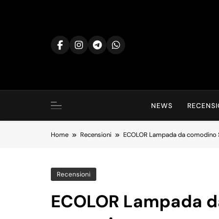
Skip
to
content
NEWS
RECENSI
Home
Recensioni
ECOLOR Lampada da comodino S
Recensioni
ECOLOR Lampada da