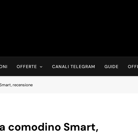
Risparmia Online
Offerte, Sconti, Codici Sconto, Errori Di Prezzo Sempre In Tem
Recensioni, News
ONI
OFFERTE
CANALI TELEGRAM
GUIDE
OFF
mart, recensione
 comodino Smart,