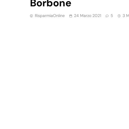
Borbone
RisparmiaOnline
24 Marzo 2021
5
3 M