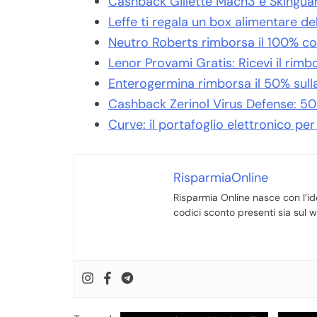
Cashback Gillette Mach3 e Skinguar
Leffe ti regala
un box alimentare del
Neutro Roberts rimborsa il 100% co
Lenor Provami Gratis: Ricevi il rim
Enterogermina rimborsa il 50% sulla 
Cashback Zerinol Virus Defense: 5
Curve: il portafoglio elettronico pe
RisparmiaOnline
Risparmia Online nasce con l’ide
codici sconto presenti sia sul we