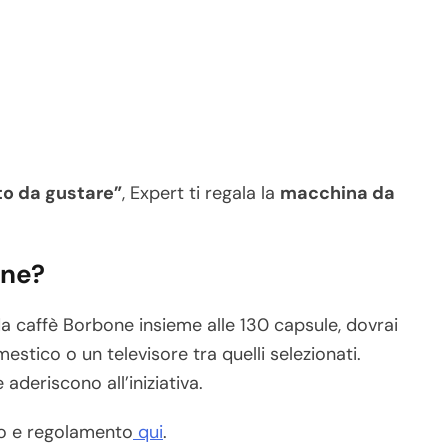
to da gustare”
, Expert ti regala la
macchina da
one?
da caffè Borbone insieme alle 130 capsule, dovrai
tico o un televisore tra quelli selezionati.
aderiscono all’iniziativa.
nfo e regolamento
qui
.