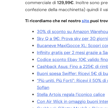
commerciale di
129,99€
. Inoltre sono pre
confezione della macchinetta) quindi il 
Ti ricordiamo che nel nostro
sito
puoi trov
30% di sconto su Amazon Warehous
Sky Q a 9€: Prova sky per 30 giorni
Bucaneve MaxiGocce XL: Scopri com
Infinity gratis per 2 mesi grazie a S
Codice sconto Ebay 10€ valido fino
Cashback Asus: Fino a 225€ di rim
Buoni spesa Swiffer: Ricevi 5€ di b
“Più uniti. Più Forti”: Ricevi il 50%
Soflan
Stella Artois regala l’iconico calice
Con Air Wick in omaggio buoni Inte