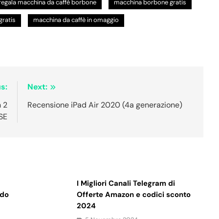
regala macchina da caffè borbone
macchina borbone gratis
gratis
macchina da caffè in omaggio
s:
Next:
 2
Recensione iPad Air 2020 (4a generazione)
SE
I Migliori Canali Telegram di
ndo
Offerte Amazon e codici sconto
2024