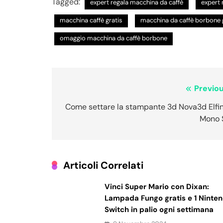
Tagged:
expert regala macchina da caffè
expert 
macchina caffè gratis
macchina da caffè borbone 
omaggio macchina da caffè borbone
Navigazione
Previou
articoli
Come settare la stampante 3d Nova3d Elfin
Mono 
Articoli Correlati
Vinci Super Mario con Dixan:
Lampada Fungo gratis e 1 Ninte
Switch in palio ogni settimana