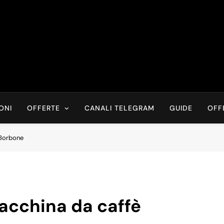
Risparmia Online
Offerte, Sconti, Codici Sconto, Errori Di Prezzo Sempre In Tem
Recensioni, News
ONI
OFFERTE
CANALI TELEGRAM
GUIDE
OFF
 Borbone
macchina da caffè