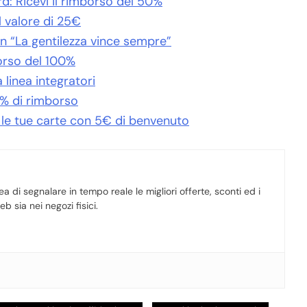
d: Ricevi il rimborso del 50%
 valore di 25€
n “La gentilezza vince sempre”
borso del 100%
linea integratori
0% di rimborso
r le tue carte con 5€ di benvenuto
a di segnalare in tempo reale le migliori offerte, sconti ed i
b sia nei negozi fisici.