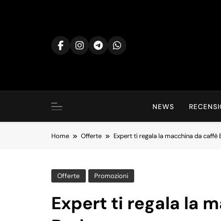
Skip
to
content
NEWS
RECENSI
Home
Offerte
Expert ti regala la macchina da caffè
Offerte
Promozioni
Expert ti regala la 