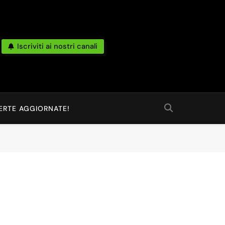
Iscriviti ai nostri canali
po Reale Da Amazon, Unieuro, Ebay, Mediaworld E Non Solo… Anche
 Ed Altro Ancora.
ERTE AGGIORNATE!