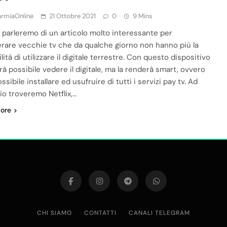
armiaOnline
21 Ottobre 2021
0
9 Mins
i parleremo di un articolo molto interessante per
rare vecchie tv che da qualche giorno non hanno più la
lità di utilizzare il digitale terrestre. Con questo dispositivo
rà possibile vedere il digitale, ma la renderà smart, ovvero
ssibile installare ed usufruire di tutti i servizi pay tv. Ad
o troveremo Netflix,…
ore
CHI SIAMO
CONTATTI
CANALI TELEGRAM