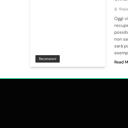
Risp
Oggi v
recupe
possibi
non sa
sarà po
esempi
Recensioni
Read M