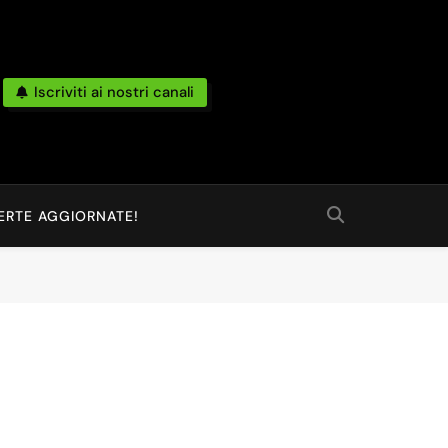
Iscriviti ai nostri canali
po Reale Da Amazon, Unieuro, Ebay, Mediaworld E Non Solo… Anche
 Ed Altro Ancora.
ERTE AGGIORNATE!