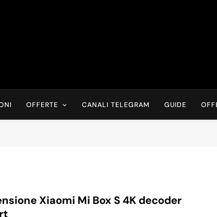
Risparmia Online
Offerte, Sconti, Codici Sconto, Errori Di Prezzo Sempre In Tem
Recensioni, News
ONI
OFFERTE
CANALI TELEGRAM
GUIDE
OFF
nsione Xiaomi Mi Box S 4K decoder
rt