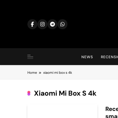
Skip
to
content
NEWS
RECENSI
Home
xiaomi mi box s 4k
Xiaomi Mi Box S 4k
Rece
sma