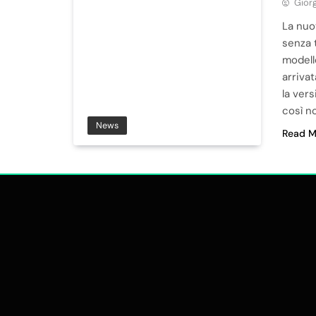
Giorg
La nuo
senza 
modell
arriva
la ver
così n
News
Read M