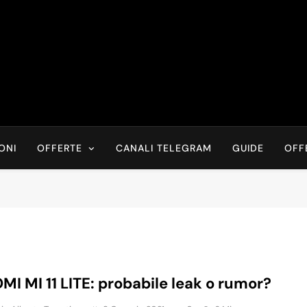
Risparmia Online
Offerte, Sconti, Codici Sconto, Errori Di Prezzo Sempre In Tem
Recensioni, News
ONI
OFFERTE
CANALI TELEGRAM
GUIDE
OFF
MI MI 11 LITE: probabile leak o rumor?