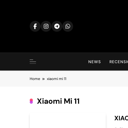
Skip
to
content
NEWS
RECENSI
Home
xiaomi mi 11
Xiaomi Mi 11
XIAO