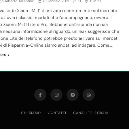
io Alberto Tarantino
8 Gennaio 2021
0
6 Mins
va serie Xiaomi Mi 11 è arrivata recentemente sul mercato
tuttavia i classici modelli che l’accompagnano, ovvero il
o Xiaomi Mi 11 Lite e Pro. Sebbene dall’azienda non sia
ta nessuna informazione al riguardo, un leak suggerisce che
sione Lite del telefono potrebbe presto arrivare sui mercati,
oi di Risparmia-Online siamo andati ad indagare. Come…
ore
CHI SIAMO
CONTATTI
CANALI TELEGRAM