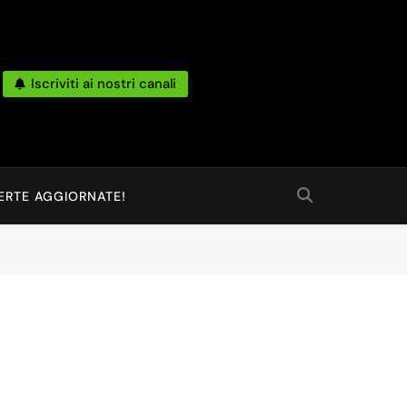
Iscriviti ai nostri canali
po Reale Da Amazon, Unieuro, Ebay, Mediaworld E Non Solo… Anche
 Ed Altro Ancora.
ERTE AGGIORNATE!