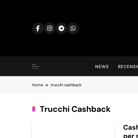
Skip
to
content
NEWS
RECENSI
Home
trucchi cashback
Trucchi Cashback
Cash
per 