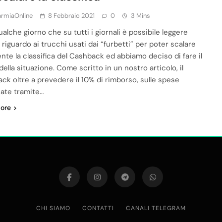
armiaOnline
8 Febbraio 2021
0
3 Mins
ualche giorno che su tutti i giornali è possibile leggere
 riguardo ai trucchi usati dai “furbetti” per poter scalare
ente la classifica del Cashback ed abbiamo deciso di fare il
ella situazione. Come scritto in un nostro articolo, il
ck oltre a prevedere il 10% di rimborso, sulle spese
uate tramite…
ore
CHI SIAMO
CONTATTI
CANALI TELEGRAM