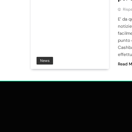
Risp
E’ da q
notizie
facilm
punto d
Cashba
effett
News
Read M