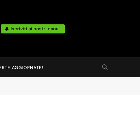
Iscriviti ai nostri canali
po Reale Da Amazon, Unieuro, Ebay, Mediaworld E Non Solo… Anche
 Ed Altro Ancora.
ERTE AGGIORNATE!