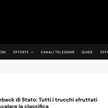
Risparmia Online
Offerte, Sconti, Codici Sconto, Errori Di Prezzo Sempre In Tem
Recensioni, News
ONI
OFFERTE
CANALI TELEGRAM
GUIDE
OFF
back di Stato: Tutti i trucchi sfruttati
scalare la classifica