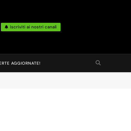
Iscriviti ai nostri canali
po Reale Da Amazon, Unieuro, Ebay, Mediaworld E Non Solo… Anche
 Ed Altro Ancora.
ERTE AGGIORNATE!