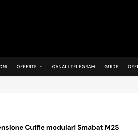
Risparmia Online
Offerte, Sconti, Codici Sconto, Errori Di Prezzo Sempre In Tem
Recensioni, News
ONI
OFFERTE
CANALI TELEGRAM
GUIDE
OFF
nsione Cuffie modulari Smabat M2S