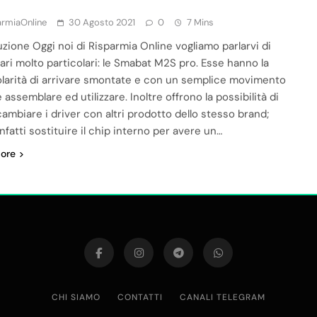
armiaOnline
30 Agosto 2021
0
7 Mins
uzione Oggi noi di Risparmia Online vogliamo parlarvi di
lari molto particolari: le Smabat M2S pro. Esse hanno la
olarità di arrivare smontate e con un semplice movimento
 assemblare ed utilizzare. Inoltre offrono la possibilità di
cambiare i driver con altri prodotto dello stesso brand;
nfatti sostituire il chip interno per avere un…
ore
CHI SIAMO
CONTATTI
CANALI TELEGRAM