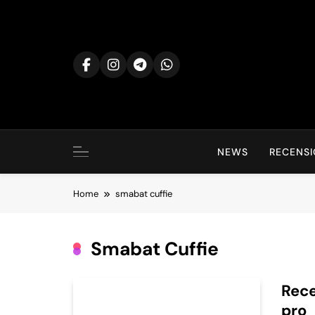
Skip
to
content
NEWS
RECENSI
Home
smabat cuffie
Smabat Cuffie
Rece
pro