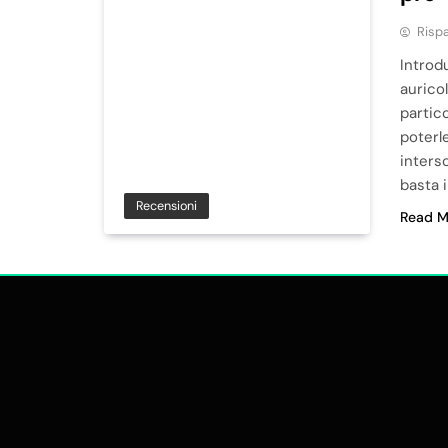
Risp
Introd
aurico
partic
poterle
inters
basta i
Recensioni
Read M