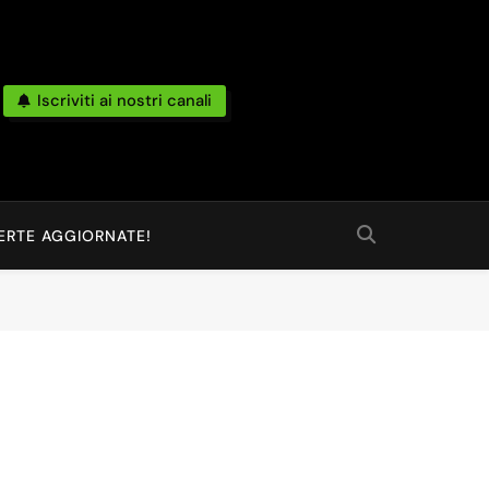
Iscriviti ai nostri canali
po Reale Da Amazon, Unieuro, Ebay, Mediaworld E Non Solo… Anche
 Ed Altro Ancora.
ERTE AGGIORNATE!