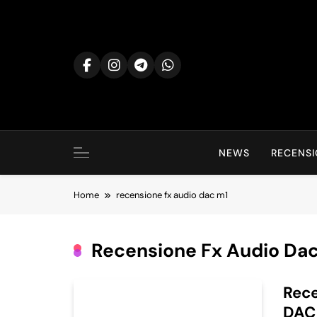
Skip
to
content
NEWS
RECENSI
Home
recensione fx audio dac m1
Recensione Fx Audio Da
Rece
DAC