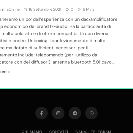
armiaOnline
16 Settembre 2021
0
6 Mins
arleremo un po’ dell’esperienza con un dac/amplificatore
p economico del brand fx-audio. Ha la particolarità di
 molto colorato e di offrire compatibilità con diversi
itivi e codec. Unboxing Il confezionamento è molto
ce ma dotato di sufficienti accessori per il
namento.Include: telecomando (per l’utilizzo da
icatore con dei diffusori); antenna bluetooth 5.01 cavo…
ore
CHI SIAMO
CONTATTI
CANALI TELEGRAM