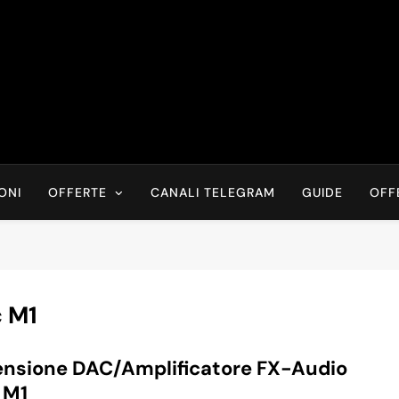
Risparmia Online
Offerte, Sconti, Codici Sconto, Errori Di Prezzo Sempre In Tem
Recensioni, News
ONI
OFFERTE
CANALI TELEGRAM
GUIDE
OFF
c M1
nsione DAC/Amplificatore FX-Audio
 M1