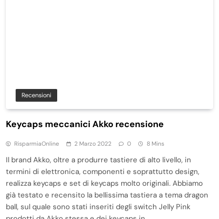
Recensioni
Keycaps meccanici Akko recensione
RisparmiaOnline
2 Marzo 2022
0
8 Mins
Il brand Akko, oltre a produrre tastiere di alto livello, in
termini di elettronica, componenti e soprattutto design,
realizza keycaps e set di keycaps molto originali. Abbiamo
già testato e recensito la bellissima tastiera a tema dragon
ball, sul quale sono stati inseriti degli switch Jelly Pink
prodotti da Akko stessa e dei keycaps in…