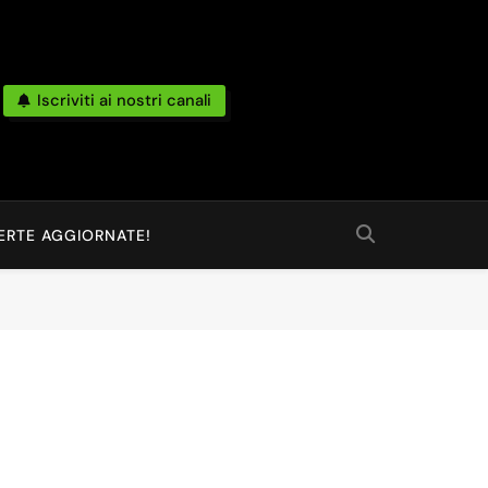
Iscriviti ai nostri canali
po Reale Da Amazon, Unieuro, Ebay, Mediaworld E Non Solo… Anche
 Ed Altro Ancora.
ERTE AGGIORNATE!