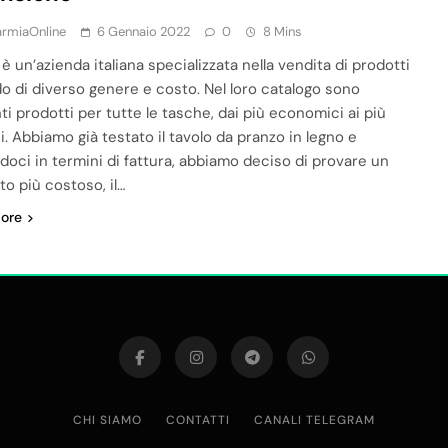
armiaOnline
6 Gennaio 2022
0
8 Mins
 un’azienda italiana specializzata nella vendita di prodotti
do di diverso genere e costo. Nel loro catalogo sono
ti prodotti per tutte le tasche, dai più economici ai più
i. Abbiamo già testato il tavolo da pranzo in legno e
doci in termini di fattura, abbiamo deciso di provare un
to più costoso, il…
ore
CHI SIAMO
CONTATTI
CANALI TELEGRAM