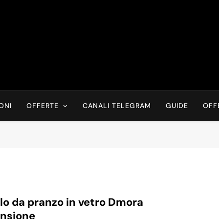
Risparmia Online
Offerte, Sconti, Codici Sconto, Errori Di Prezzo Sempre In Tem
Recensioni, News
ONI
OFFERTE
CANALI TELEGRAM
GUIDE
OFF
lo da pranzo in vetro Dmora
ensione