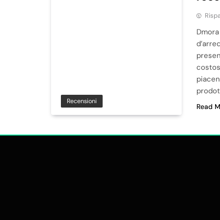
Risp
Dmora è
d’arre
presen
costos
piacen
prodot
Recensioni
Read M