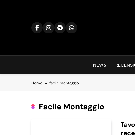
Skip
to
content
NEWS
RECENSI
Home
facile montaggio
Facile Montaggio
Tavo
rec