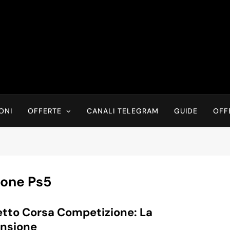
Risparmia Online
Offerte, Sconti, Codici Sconto, Errori Di Prezzo Sempre In Tem
Recensioni, News
ONI
OFFERTE
CANALI TELEGRAM
GUIDE
OFF
ione Ps5
tto Corsa Competizione: La
ensione