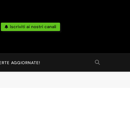
Iscriviti ai nostri canali
po Reale Da Amazon, Unieuro, Ebay, Mediaworld E Non Solo… Anche
 Ed Altro Ancora.
ERTE AGGIORNATE!