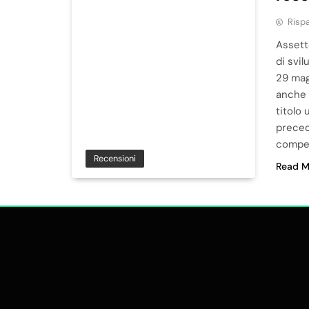
Risp
Assett
di svil
29 mag
anche 
titolo 
preced
compe
Recensioni
Read M