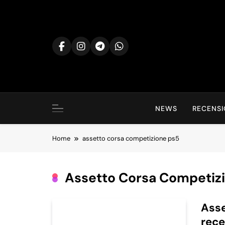
Skip
to
content
NEWS
RECENSI
Home
assetto corsa competizione ps5
Assetto Corsa Competiz
Asse
rec