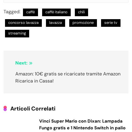
Tagged:
caffè
caffè italiano
chili
concorso lavazza
lavazza
promozione
serie tv
streaming
Navigazione
Next:
articoli
Amazon: 10€ gratis se ricaricate tramite Amazon
Ricarica in Cassa!
Articoli Correlati
Vinci Super Mario con Dixan: Lampada
Fungo gratis e 1 Nintendo Switch in palio