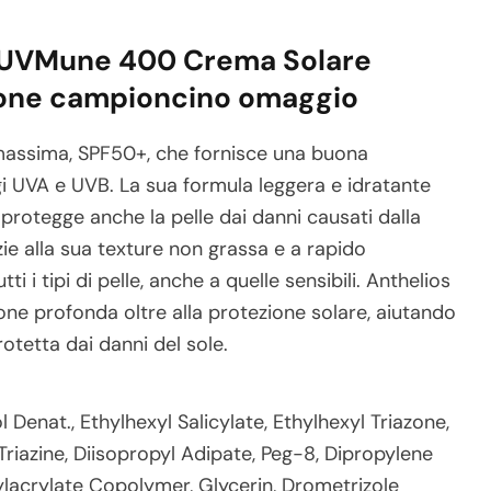
 UVMune 400 Crema Solare
ione campioncino omaggio
massima, SPF50+, che fornisce una buona
gi UVA e UVB. La sua formula leggera e idratante
rotegge anche la pelle dai danni causati dalla
zie alla sua texture non grassa e a rapido
 i tipi di pelle, anche a quelle sensibili. Anthelios
e profonda oltre alla protezione solare, aiutando
otetta dai danni del sole.
Denat., Ethylhexyl Salicylate, Ethylhexyl Triazone,
iazine, Diisopropyl Adipate, Peg-8, Dipropylene
ylacrylate Copolymer, Glycerin, Drometrizole