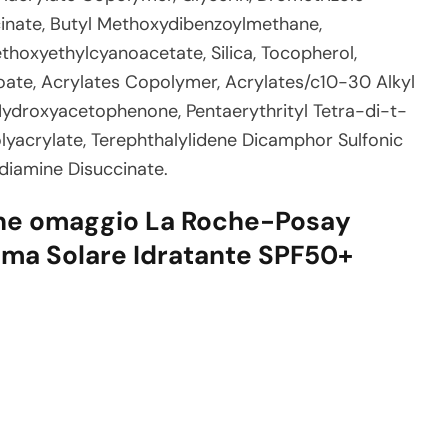
cinate, Butyl Methoxydibenzoylmethane,
oxyethylcyanoacetate, Silica, Tocopherol,
ate, Acrylates Copolymer, Acrylates/c10-30 Alkyl
Hydroxyacetophenone, Pentaerythrityl Tetra-di-t-
yacrylate, Terephthalylidene Dicamphor Sulfonic
ediamine Disuccinate.
one omaggio La Roche-Posay
ma Solare Idratante SPF50+