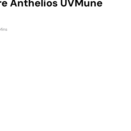
are Anthelios UVMune
Mins