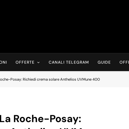
Risparmia Online
Offerte, Sconti, Codici Sconto, Errori Di Prezzo Sempre In Tem
Recensioni, News
ONI
OFFERTE
CANALI TELEGRAM
GUIDE
OFF
oche-Posay: Richiedi crema solare Anthelios UVMune 400
La Roche-Posay: