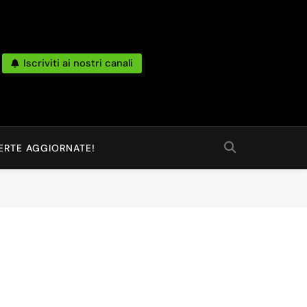
Iscriviti ai nostri canali
po Reale Da Amazon, Unieuro, Ebay, Mediaworld E Non Solo… Anche
 Ed Altro Ancora.
ERTE AGGIORNATE!