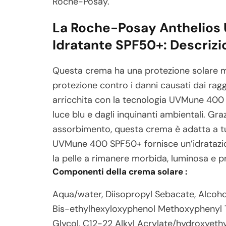
Roche-Posay.
La Roche-Posay Anthelios
Idratante SPF50+: Descriz
Questa crema ha una protezione solare 
protezione contro i danni causati dai rag
arricchita con la tecnologia UVMune 400 p
luce blu e dagli inquinanti ambientali. Gra
assorbimento, questa crema è adatta a tutti
UVMune 400 SPF50+ fornisce un’idratazion
la pelle a rimanere morbida, luminosa e pr
Componenti della crema solare :
Aqua/water, Diisopropyl Sebacate, Alcohol 
Bis-ethylhexyloxyphenol Methoxyphenyl Tr
Glycol, C12-22 Alkyl Acrylate/hydroxyeth