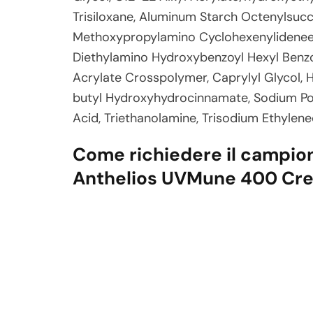
Trisiloxane, Aluminum Starch Octenylsuc
Methoxypropylamino Cyclohexenylideneeth
Diethylamino Hydroxybenzoyl Hexyl Benzo
Acrylate Crosspolymer, Caprylyl Glycol, 
butyl Hydroxyhydrocinnamate, Sodium Pol
Acid, Triethanolamine, Trisodium Ethylen
Come richiedere il campi
Anthelios UVMune 400 Cre