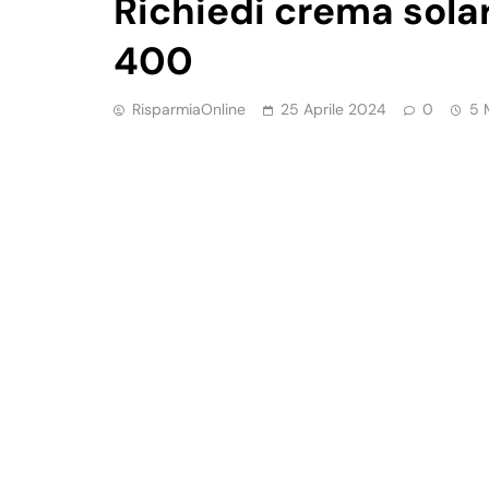
Richiedi crema sol
400
RisparmiaOnline
25 Aprile 2024
0
5 