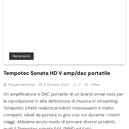
Recensioni
Tempotec Sonata HD V amp/dac portatile
RisparmiaOnline
6 Ottobre 2022
0
7 Mins
Un amplificatore e DAC portatile di un brand ormai noto per
la riproduzione in alta definizione di musica in streaming.
Tempotec infatti realizza prodotti interessanti e molto
compatti, ideali da portare in giro con noi durante i nostri
viaggi. Abbiamo avuto modo di provare diversi prodotti,
quali il Tempotec sonata E44, l’MHD ed il più…