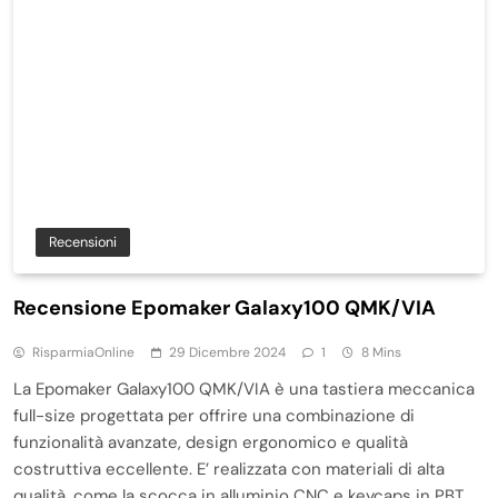
Recensioni
Recensione Epomaker Galaxy100 QMK/VIA
RisparmiaOnline
29 Dicembre 2024
1
8 Mins
La Epomaker Galaxy100 QMK/VIA è una tastiera meccanica
full-size progettata per offrire una combinazione di
funzionalità avanzate, design ergonomico e qualità
costruttiva eccellente. E’ realizzata con materiali di alta
qualità, come la scocca in alluminio CNC e keycaps in PBT