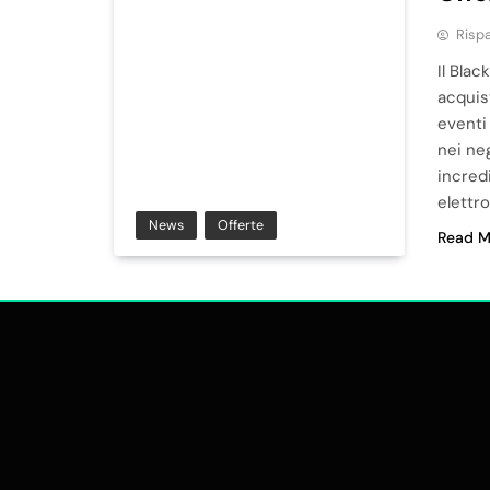
Risp
Il Blac
acquist
eventi 
nei ne
incredi
elettr
News
Offerte
Read M