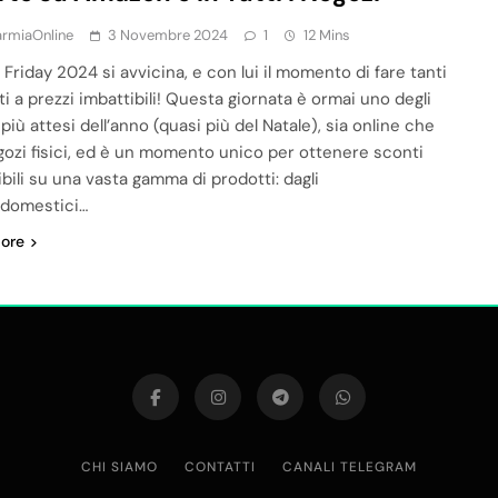
armiaOnline
3 Novembre 2024
1
12 Mins
k Friday 2024 si avvicina, e con lui il momento di fare tanti
i a prezzi imbattibili! Questa giornata è ormai uno degli
più attesi dell’anno (quasi più del Natale), sia online che
gozi fisici, ed è un momento unico per ottenere sconti
bili su una vasta gamma di prodotti: dagli
odomestici…
ore
CHI SIAMO
CONTATTI
CANALI TELEGRAM