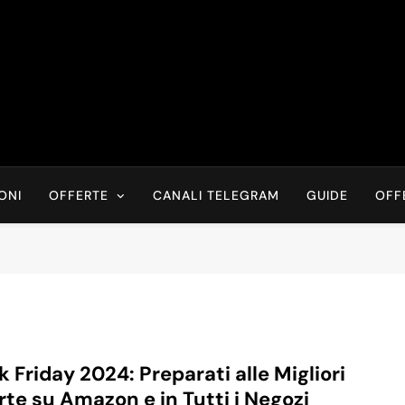
Risparmia Online
Offerte, Sconti, Codici Sconto, Errori Di Prezzo Sempre In Tem
Recensioni, News
ONI
OFFERTE
CANALI TELEGRAM
GUIDE
OFF
k Friday 2024: Preparati alle Migliori
rte su Amazon e in Tutti i Negozi