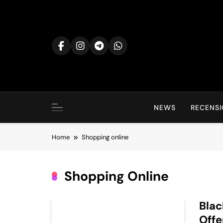
Skip
to
content
NEWS
RECENSI
Home
Shopping online
Shopping Online
Blac
Offe