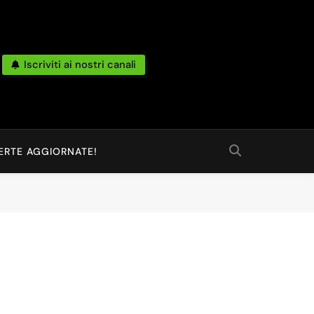
Iscriviti ai nostri canali
po Reale Da Amazon, Unieuro, Ebay, Mediaworld E Non Solo… Anche
 Ed Altro Ancora.
ERTE AGGIORNATE!