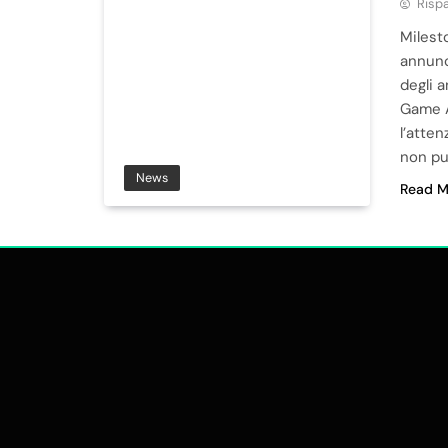
Risp
Milesto
annunci
degli a
Game A
l’atte
non pu
News
Read M