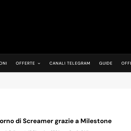
Risparmia Online
Offerte, Sconti, Codici Sconto, Errori Di Prezzo Sempre In Tem
Recensioni, News
ONI
OFFERTE
CANALI TELEGRAM
GUIDE
OFF
itorno di Screamer grazie a Milestone