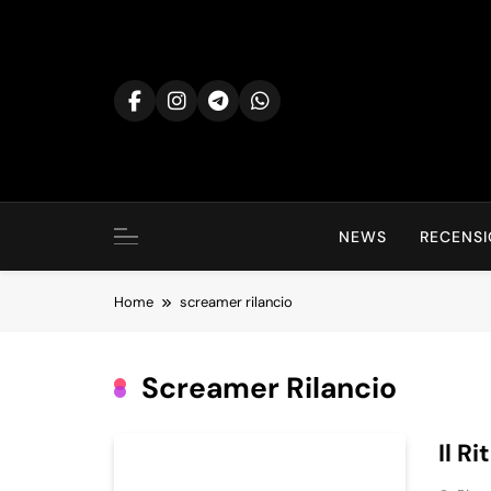
Skip
to
content
NEWS
RECENSI
Home
screamer rilancio
Screamer Rilancio
Il R