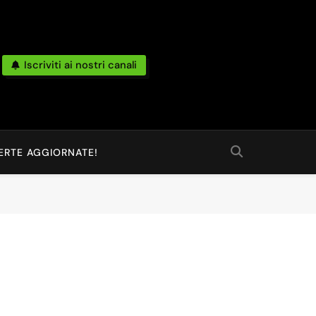
Iscriviti ai nostri canali
po Reale Da Amazon, Unieuro, Ebay, Mediaworld E Non Solo… Anche
 Ed Altro Ancora.
ERTE AGGIORNATE!