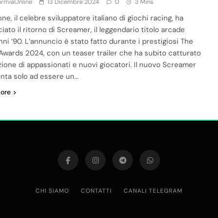
armiaOnline
13 Dicembre 2024
0
3 Mins
ne, il celebre sviluppatore italiano di giochi racing, ha
ato il ritorno di Screamer, il leggendario titolo arcade
nni ’90. L’annuncio è stato fatto durante i prestigiosi The
wards 2024, con un teaser trailer che ha subito catturato
nzione di appassionati e nuovi giocatori. Il nuovo Screamer
nta solo ad essere un…
ore
CHI SIAMO
CONTATTI
CANALI TELEGRAM