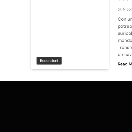
Nico
Con un
potreb
auricol
mondo 
Tronsma
un cav
Recensioni
Read M