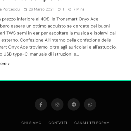
la Porceddu
26 Marzo 2021
1
7 Mins
 prezzo inferiore ai 40€, le Tronsmart Onyx Ace
bero essere un ottimo acquisto se cercate dei buoni
ari TWS semi in ear per ascoltare la musica e isolarvi dal
esterno. Confezione All’interno della confezione delle
rt Onyx Ace troviamo, oltre agli auricolari e all’astuccio,
o USB type-C, manuale di istruzioni e…
ore
CHI SIAMO
CONTATTI
CANALI TELEGRAM