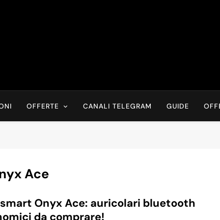
Risparmia Online
Offerte, Sconti, Codici Sconto, Errori Di Prezzo Sempre In Tem
Recensioni, News
ONI
OFFERTE
CANALI TELEGRAM
GUIDE
OFF
nyx Ace
smart Onyx Ace: auricolari bluetooth
omici da comprare!