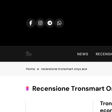
Skip
to
content
NEWS
RECENSI
Home
recensione tronsmart onyx ace
Recensione Tronsmart O
Tron
econ