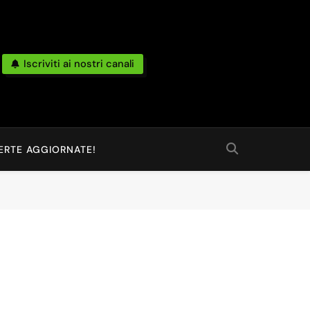
Iscriviti ai nostri canali
po Reale Da Amazon, Unieuro, Ebay, Mediaworld E Non Solo… Anche
 Ed Altro Ancora.
ERTE AGGIORNATE!