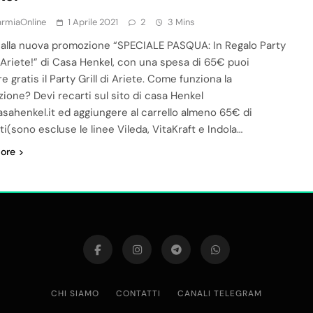
armiaOnline
1 Aprile 2021
2
3 Mins
 alla nuova promozione “SPECIALE PASQUA: In Regalo Party
di Ariete!” di Casa Henkel, con una spesa di 65€ puoi
e gratis il Party Grill di Ariete. Come funziona la
ione? Devi recarti sul sito di casa Henkel
sahenkel.it ed aggiungere al carrello almeno 65€ di
i(sono escluse le linee Vileda, VitaKraft e Indola…
ore
CHI SIAMO
CONTATTI
CANALI TELEGRAM