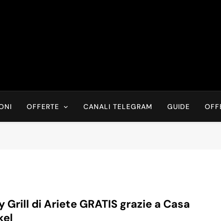
Risparmia Online
Offerte, Sconti, Codici Sconto, Errori Di Prezzo Sempre In Tem
Recensioni, News
ONI
OFFERTE
CANALI TELEGRAM
GUIDE
OFF
y Grill di Ariete GRATIS grazie a Casa
kel