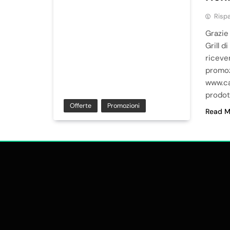
Risp
Grazie
Grill 
ricever
promoz
www.ca
prodott
Offerte
Promozioni
Read M