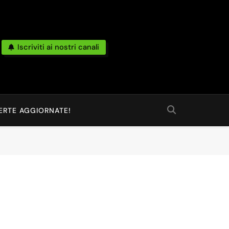
Iscriviti ai nostri canali
po Reale Da Amazon, Unieuro, Ebay, Mediaworld E Non Solo… Anche
 Ed Altro Ancora.
ERTE AGGIORNATE!